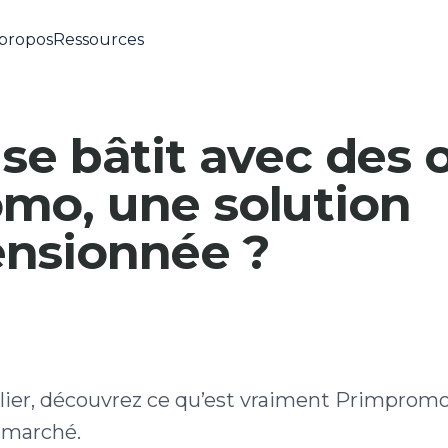
propos
Ressources
se bâtit avec des o
mo, une solution
nsionnée ?
er, découvrez ce qu’est vraiment Primpromo
n marché.