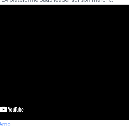
, LA plateforme SaaS leader sur son marché.
démo