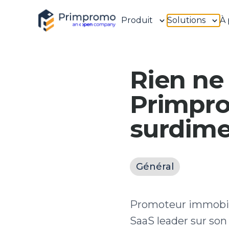
Produit
Solutions
À 
Rien ne 
Primpro
surdime
Général
Promoteur immobili
SaaS leader sur so