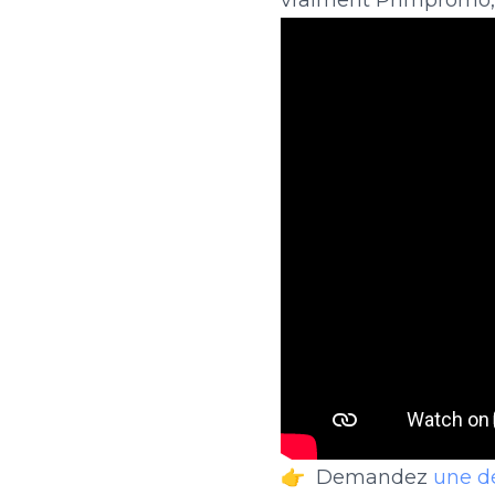
vraiment
Primpromo
👉 Demandez
une 