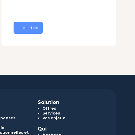
Lire l’article
Solution
Offres
Services
épenses
Vos enjeux
ble
Qui
ctionnelles et
À propos