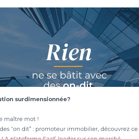
ution
surdimensionnée
?
le maître mot !
 des “on dit” : promoteur immobilier, découvrez ce