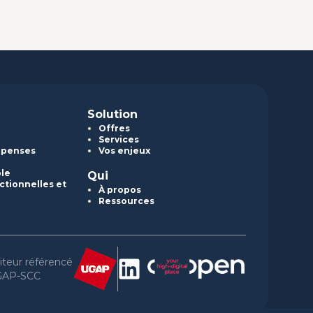
Solution
Offres
Services
épenses
Vos enjeux
ble
Qui
ctionnelles et
À propos
Ressources
iteur référencé
GAP-SCC