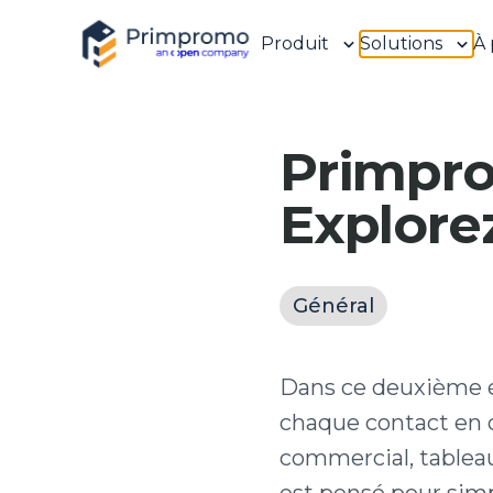
Produit
Solutions
À 
Primpro
Explore
Général
Dans ce deuxième é
chaque contact en o
commercial, tablea