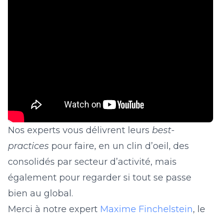
Nos experts vous délivrent leurs
best-
practices
pour faire, en un clin d’oeil, des
consolidés par secteur d’activité, mais
également pour regarder si tout se passe
bien au global.
Merci à notre expert
Maxime Finchelstein
, le